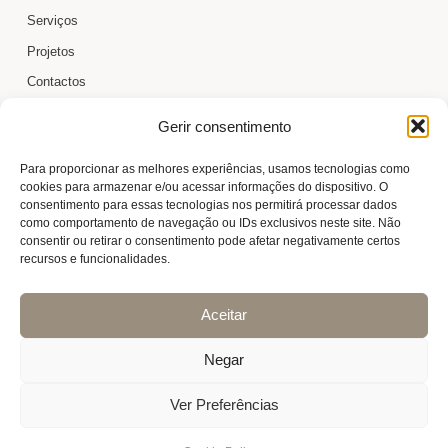
Serviços
Projetos
Contactos
Cookie Policy (EU)
Gerir consentimento
CONTACTOS
Para proporcionar as melhores experiências, usamos tecnologias como
cookies para armazenar e/ou acessar informações do dispositivo. O
artesearquitectura@gmail.com
consentimento para essas tecnologias nos permitirá processar dados
como comportamento de navegação ou IDs exclusivos neste site. Não
+351 919 022 925
consentir ou retirar o consentimento pode afetar negativamente certos
recursos e funcionalidades.
Aceitar
Negar
Ver Preferências