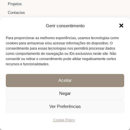
Projetos
Contactos
Cookie Policy (EU)
Gerir consentimento
CONTACTOS
Para proporcionar as melhores experiências, usamos tecnologias como
cookies para armazenar e/ou acessar informações do dispositivo. O
artesearquitectura@gmail.com
consentimento para essas tecnologias nos permitirá processar dados
como comportamento de navegação ou IDs exclusivos neste site. Não
+351 919 022 925
consentir ou retirar o consentimento pode afetar negativamente certos
recursos e funcionalidades.
Aceitar
Negar
Ver Preferências
© 2026 Arte'S. All Rights Reserved
Cookie Policy